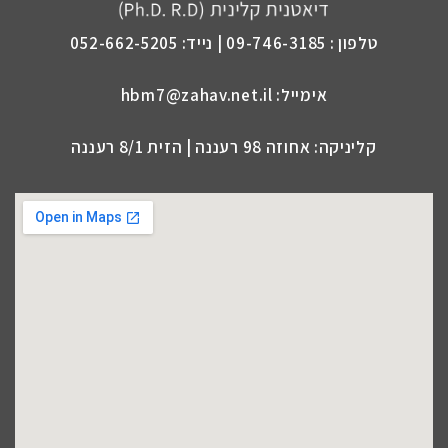
טלפון : 09-746-3185 | נייד: 052-662-5205
אימייל: hbm7@zahav.net.il
קליניקה: אחוזה 98 רעננה | הזית 8/1 רעננה